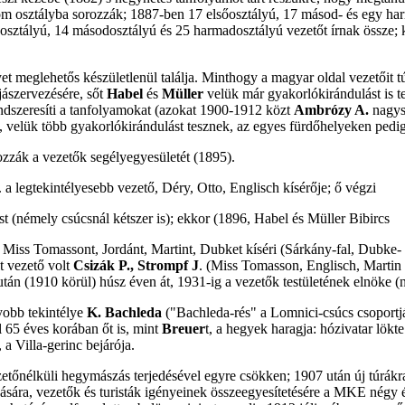
om osztályba sorozzák; 1887-ben 17 elsőosztályú, 17 másod- és egy har
őosztályú, 14 másodosztályú és 25 harmadosztályú vezetőt írnak össze;
meglehetős készületlenül találja. Minthogy a magyar oldal vezetőit tú
jászervezésére, sőt
Habel
és
Müller
velük már gyakorlókirándulást is te
endszeresíti a tanfolyamokat (azokat 1900-1912 közt
Ambrózy A.
nagysz
ak), velük több gyakorlókirándulást tesznek, az egyes fürdőhelyeken pedi
zzák a vezetők segélyegyesületét (1895).
. a legtekintélyesebb vezető, Déry, Otto, Englisch kísérője; ő végzi
st (némely csúcsnál kétszer is); ekkor (1896, Habel és Müller Bibircs
 Miss Tomassont, Jordánt, Martint, Dubket kíséri (Sárkány-fal, Dubke- é
t vezető volt
Csizák P., Strompf J
.
(Miss Tomasson, Englisch, Martin 
tán (1910 körül) húsz éven át, 1931-ig a vezetők testületének elnöke (n
yobb tekintélye
K. Bachleda
("Bachleda-rés" a Lomnici-csúcs csoportj
 65 éves korában őt is, mint
Breuer
t, a hegyek haragja: hózivatar lökte
a Villa-gerinc bejárója.
etőnélküli hegymászás terjedésével egyre csökken; 1907 után új túrákra 
sára, vezetők és turisták igényeinek összeegyesítetésére a MKE négy 