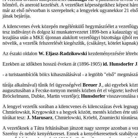
hőmérő, és aneroid kezelését. A vezetőket képességeikhez képest hár
már az első névsorban is szerepelnek; a lengyelek ugyanekkor 21 els
jának bejárója.
A kilencvenes évek közepén megélénkülő hegymászóélet a vezetőügyet 
tesz indítványt és dolgoz ki munkatervezetet 1899-ben a kalauzügy uj
lezajlása után a MKE újonnan alakított vezetőügyi bizottsága újból r
növelik, a vezetők felszerelését kiegészítik, (csákányt, kötelet kapn
Az északi oldalon
W. Eljasz-Radzikowski
kezdeményezésére létreho
Ezekben az időkben hosszú éveken át (1896-1905)
id. Hunsdorfer J
- a turistaambíciók bölcs kihasználásával - a legtöbb "első" megmászá
túrája alkalmával) tűnik fel ügyességével
Breuer J
., aki egyebek közt
augusztusában a Fecske-tornyon mentés közben ért el végzete; kedvel
Bröckelmann, Dubke, Martin vezetője);
Hunsdorfer
visszavonulása u
A lengyel vezetők sorában a kilencvenes és kilencszázas évek legnag
Chmielowskit, Krygowskit s a hegyek között, mentés közben érte utól
túrákat tesz:
J. Marusarz
, Chmielowski, Kröebl, Znamiecki túratársa, 
A vezetőknek a Tátra feltárásában játszott nagy szerepe azonban a vez
Szerény és nehéz kenyérkereset. Ennek a kenyérkeresetnek szabályozá