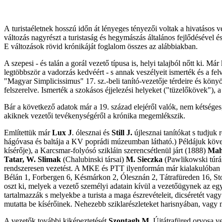
A
turistaéletnek hosszú időn át lényeges tényezői voltak a hivatásos 
változás nagyrészt a turistaság és hegymászás általános fejlődésével és
E
változások rövid krónikáját foglalom összes az alábbiakban.
A szepesi - és talán a gorál vezető típusa is, helyi talajból nőtt ki.
legtöbbször a vadorzás kedvéért - s annak veszélyeit ismerték és a fe
"Magyar Simplicissimus" 17. sz.-beli tanító-vezetője térdeire és könyö
felszerelve. Ismerték a szokásos éjjelezési helyeket ("tüzelőkövek"),
Bár a következő adatok már a 19. század elejéről valók, nem kétséges,
akiknek vezetői tevékenységéről a krónika megemlékszik.
Említettük már
Lux J
. ólesznai és
Still J.
újlesznai tanítókat s tudjuk
hágóvasa és baltája a KV poprádi múzeumban látható.) Példájuk követés
kísérője), a Karcsmar-folyósó szikláin szerencsétlenül járt (1888)
Mah
Tatar, W. Slimak
(Chalubinski társai)
M.
Sieczka
(Pawlikowski túrái
rendszeresen vezetést. A MKE és PTT ilyenformán már kialakulóban lev
Bélán 1, Forbergen 6, Késmárkon 2, Ólesznán 2, Tátrafüreden 16, St
oszt ki, melyek a vezető személyi adatain kívül a vezetőügynek az egye
tartalmazzák s melyekbe a turista a maga észrevételeit, dicséretét va
mutatta be kísérőinek. Nehezebb sziklarészleteket harisnyában, vagy
A vezetők további kiképeztetését
Szontagh M
. Újtátrafüred orvosa v