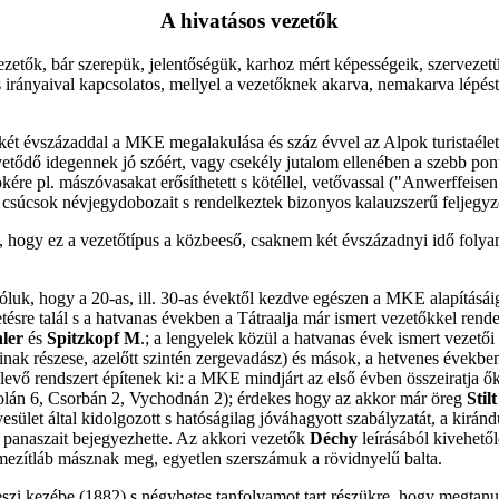
A hivatásos vezetők
vezetők, bár szerepük, jelentőségük, karhoz mért képességeik, szerveze
 irányaival kapcsolatos, mellyel a vezetőknek akarva, nemakarva lépést ke
 Már két évszázaddal a MKE megalakulása és száz évvel az Alpok turistaél
lvetődő idegennek jó szóért, vagy csekély jutalom ellenében a szebb pon
kére pl. mászóvasakat erősíthetett s kötéllel, vetővassal ("Anwerffeisen
 a csúcsok névjegydobozait s rendelkeztek bizonyos kalauzszerű feljegyz
 hogy ez a vezetőtípus a közbeeső, csaknem két évszázadnyi idő folyamá
 róluk, hogy a 20-as, ill. 30-as évektől kezdve egészen a MKE alapításá
re talál s a hatvanas években a Tátraalja már ismert vezetőkkel rendel
ler
és
Spitzkopf M
.; a lengyelek közül a hatvanas évek ismert vezetői
nak részese, azelőtt szintén zergevadász) és mások, a hetvenes évekb
ő rendszert építenek ki: a MKE mindjárt az első évben összeiratja őket
olán 6, Csorbán 2, Vychodnán 2); érdekes hogy az akkor már öreg
Stilt
sület által kidolgozott s hatóságilag jóváhagyott szabályzatát, a kiránd
gy panaszait bejegyezhette. Az akkori vezetők
Déchy
leírásából kivehető
 mezítláb másznak meg, egyetlen szerszámuk a rövidnyelű balta.
eszi kezébe (1882) s négyhetes tanfolyamot tart részükre, hogy megtanulj