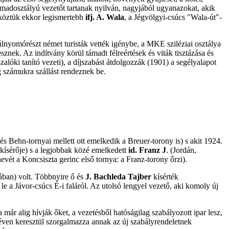
madosztályú vezetőt tartanak nyilván, nagyjából ugyanazokat, akik
 köztük ekkor legismertebb
ifj. A. Wala
, a Jégvölgyi-csúcs "Wala-út"-
lnyomórészt német turisták vették igénybe, a MKE sziléziai osztálya
sznek. Az indítvány körül támadt félreértések és viták tisztázása és
alóki tanító vezeti), a díjszabást átdolgozzák (1901) a segélyalapot
g számukra szállást rendeznek be.
s Behn-tornyai mellett ott emelkedik a Breuer-torony is) s akit 1924.
kísérője) s a legjobbak közé emelkedett
id. Franz J
. (Jordán,
evét a Koncsiszta gerinc első tornya: a Franz-torony őrzi).
ában)
volt. Többnyire ő és
J. Bachleda Tajber
kísérték
 le a Jávor-csúcs É-i faláról. Az utolsó lengyel vezető, aki komoly új
már alig hívják őket, a vezetésből hatóságilag szabályozott ipar lesz,
éven keresztül szorgalmazza annak az új szabályrendeletnek