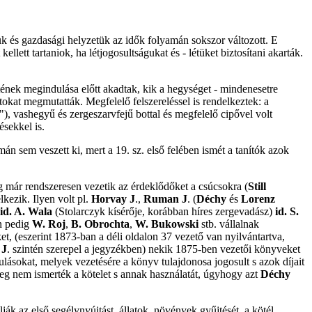
tük és gazdasági helyzetük az idők folyamán sokszor változott. E
llett tartaniok, ha létjogosultságukat és - létüket biztosítani akarták.
etének megindulása előtt akadtak, kik a hegységet - mindenesetre
tokat megmutatták. Megfelelő felszereléssel is rendelkeztek: a
"), vashegyű és zergeszarvfejű bottal és megfelelő cipővel volt
ésekkel is.
n sem veszett ki, mert a 19. sz. első felében ismét a tanítók azok
ig már rendszeresen vezetik az érdeklődőket a csúcsokra (
Still
kezik. Ilyen volt pl.
Horvay J
.,
Ruman J
. (
Déchy
és
Lorenz
id. A. Wala
(Stolarczyk kísérője, korábban híres zergevadász)
id. S.
en pedig
W. Roj
,
B. Obrochta
,
W. Bukowski
stb. vállalnak
, (eszerint 1873-ban a déli oldalon 37 vezető van nyilvántartva,
 J
. szintén szerepel a jegyzékben) nekik 1875-ben vezetői könyveket
ulásokat, melyek vezetésére a könyv tulajdonosa jogosult s azok díjait
leg nem ismerték a kötelet s annak használatát, úgyhogy azt
Déchy
ák az első segélynyújtást, állatok, növények gyűjtését, a kötél,