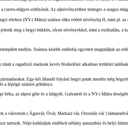
l a cseres-tölgyes erdõzónát. Az aljnövényzetben tömeges a szagos müge
gyi réteken (NY-i Mátra) számos ritka védett növényfaj él, mint pl. az 
jelenik meg a hegyi bükkös, olyan növényekkel, mint a nyúlsaláta, a kar
etelepített muflon. Számos kisebb emlõsfaj egyedeit megtaláljuk az erd
 miatt a ragadozó madarak kevés fészkelésre alkalmas területet találn
szármadarakat. Egy-két állandó folyású hegyi patak mentén még hegyirig
 és a léprigó számos példánya.
pi béka, az alpesi gõte és a faligyík. Galyatetõ és a NY-i Mátra térség
yenek a várromok ( Ágasvár, Óvár, Markazi vár, Oroszlán vár ) falmaradvá
oz tartozik. Népi kultúrájuk emlékeit néhány parasztház és helyi falu