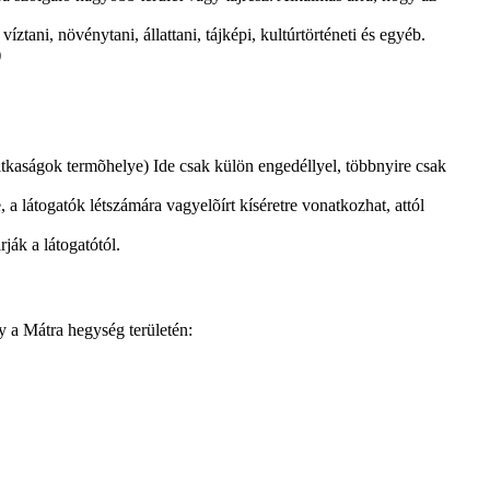
 víztani, növénytani, állattani, tájképi, kultúrtörténeti és egyéb.
)
ritkaságok termõhelye) Ide csak külön engedéllyel, többnyire csak
 a látogatók létszámára vagyelõírt kíséretre vonatkozhat, attól
ják a látogatótól.
gy a Mátra hegység területén: