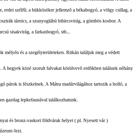
, erdei szélfû; a bükkösökre jellemzõ a békabogyó, a völgy csillag, a
osztrák tárnics, a szunyoglábú bibircsvirág, a gömbös kosbor. A
csú sisakvirág, a farkasbogyó, stb...
õk mélyén és a szegélyterületeken. Ritkán találjuk meg a védett
ak. A hegyek közé szorult falvakat körülvevõ erdõkben találunk néhány
ó párok is fészkelnek. A Mátra madárvilágához tartozik a holló, a
ében gazdag lepkefaunával találkozhatunk.
nyai és bronz-vaskori földvárak helyei ( pl. Nyesett vár )
múzeum õrzi.