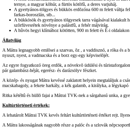
ternye, a magyar kõhúr, a fürtös kötõfû, a deres varjuháj.
A gyertyános-tölgyes és bükkös erdõzóna 600 m felett váltja fe
farkas-boroszlán, stb...
A bükkösök és gyertyános tölgyesek tarra vágásával kialakult he
szõrfüvesrétek növénye a palástfû, a fehér májvirág.
A hûvös hegyi klímához kötötten, 900 m felett és É-i oldalakon 
Állatvilág
A Mátra legnagyobb emlõsei a szarvas, õz , a vaddisznó, a róka és a b
nyuszt, nyest, a vadmacska és a borz egy-egy képviselõjét.
Az egyre fogyatkozó öreg erdõk, a növekvõ üdülési és túristaforgalom
pár galambász-héját, egerész- és darázsölyv fészket.
A közép- és nyugat Mátra kevéssé zaklatott helyein megtaláljuk a csá
macskabagoly, a fekete harkály, a kék galamb, a királyka, a légykapó
Ritka kétéltû és hüllõ fajai a Mátrai TVK-nek a sárgahasú unka, a gye
Kultúrtörténeti értékek:
A lehatárolt Mátrai TVK kevés feltárt kultúrtörténeti értéket rejt. Il
A Mátra lakosságának nagyobb része a palóc és a szlovák népcsoporth