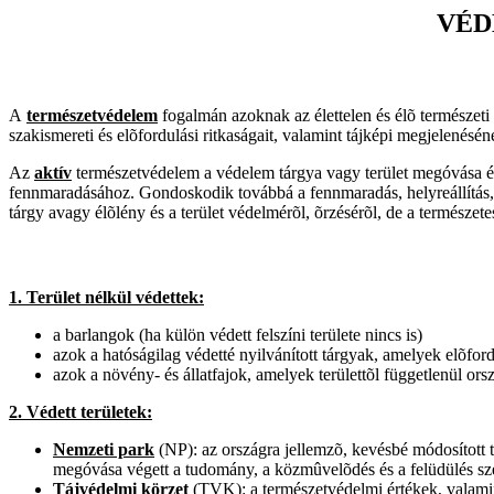
VÉD
A
természetvédelem
fogalmán azoknak az élettelen és élõ természeti 
szakismereti és elõfordulási ritkaságait, valamint tájképi megjelenésé
Az
aktív
természetvédelem a védelem tárgya vagy terület megóvása érd
fennmaradásához. Gondoskodik továbbá a fennmaradás, helyreállítás, f
tárgy avagy élõlény és a terület védelmérõl, õrzésérõl, de a természet
1. Terület nélkül védettek:
a barlangok (ha külön védett felszíni területe nincs is)
azok a hatóságilag védetté nyilvánított tárgyak, amelyek elõford
azok a növény- és állatfajok, amelyek területtõl függetlenül orsz
2. Védett területek:
Nemzeti park
(NP): az országra jellemzõ, kevésbé módosított tá
megóvása végett a tudomány, a közmûvelõdés és a felüdülés sz
Tájvédelmi körzet
(TVK): a természetvédelmi értékek, valamin