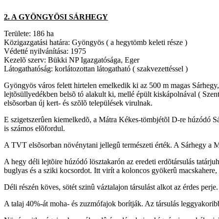
2. A GYÖNGYÖSI SÁRHEGY
Területe: 186 ha
Közigazgatási határa: Gyöngyös ( a hegytömb keleti része )
Védetté nyilvánítása: 1975
Kezelõ szerv: Bükki NP Igazgatósága, Eger
Látogathatóság: korlátozottan látogatható ( szakvezettéssel )
Gyöngyös város felett hirtelen emelkedik ki az 500 m magas Sárhegy, 
lejtõsüllyedékben belsõ tó alakult ki, mellé épült kiskápolnával ( Szen
elsõsorban új kert- és szõlõ települések virulnak.
E szigetszerûen kiemelkedõ, a Mátra Kékes-tömbjétõl D-re húzódó Sárh
is számos elõfordul.
A TVT elsõsorban növénytani jellegû természeti érték. A Sárhegy a Má
A hegy déli lejtõire húzódó lösztakarón az eredeti erdõtársulás tatárju
buglyas és a sziki kocsordot. Itt virít a koloncos gyökerû macskahere
Déli részén köves, sötét szinû váztalajon társulást alkot az érdes per
A talaj 40%-át moha- és zuzmófajok borítják. Az társulás leggyakor