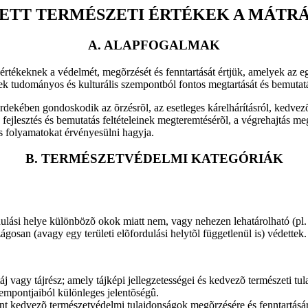
ETT TERMÉSZETI ÉRTÉKEK A MÁTR
A. ALAPFOGALMAK
értékeknek a védelmét, megõrzését és fenntartását értjük, amelyek az egy
nek tudományos és kulturális szempontból fontos megtartását és bemutatás
ekében gondoskodik az õrzésrõl, az esetleges kárelhárításról, kedvezõ 
ejlesztés és bemutatás feltételeinek megteremtésérõl, a végrehajtás m
es folyamatokat érvényesülni hagyja.
B. TERMÉSZETVÉDELMI KATEGÓRIÁK
ulási helye különbözõ okok miatt nem, vagy nehezen lehatárolható (pl. fá
ágosan (avagy egy területi elõfordulási helytõl függetlenül is) védettek.
j vagy tájrész; amely tájképi jellegzetességei és kedvezõ természeti tula
empontjaiból különleges jelentõségû.
t kedvezõ természetvédelmi tulajdonságok megõrzésére és fenntartására