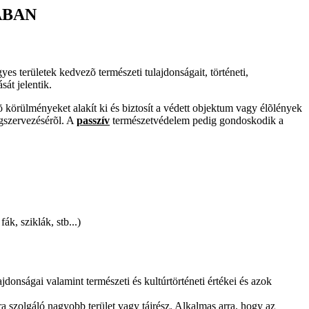
ÁBAN
es területek kedvezõ természeti tulajdonságait, történeti,
át jelentik.
körülményeket alakít ki és biztosít a védett objektum vagy élõlények
egszervezésérõl. A
passzív
természetvédelem pedig gondoskodik a
k, sziklák, stb...)
jdonságai valamint természeti és kultúrtörténeti értékei és azok
 szolgáló nagyobb terület vagy tájrész. Alkalmas arra, hogy az