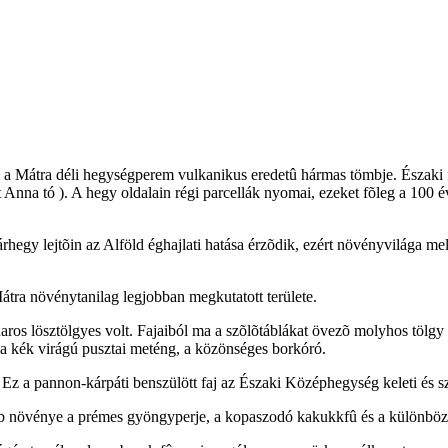
a Mátra déli hegységperem vulkanikus eredetû hármas tömbje. Északi fe
t Anna tó ). A hegy oldalain régi parcellák nyomai, ezeket fõleg a 100 é
egy lejtõin az Alföld éghajlati hatása érzõdik, ezért növényvilága me
tra növénytanilag legjobban megkutatott területe.
haros lösztölgyes volt. Fajaiból ma a szõlõtáblákat övezõ molyhos tölgy 
, a kék virágú pusztai meténg, a közönséges borkóró.
je. Ez a pannon-kárpáti benszülött faj az Északi Középhegység keleti és 
ibb növénye a prémes gyöngyperje, a kopaszodó kakukkfû és a különböz