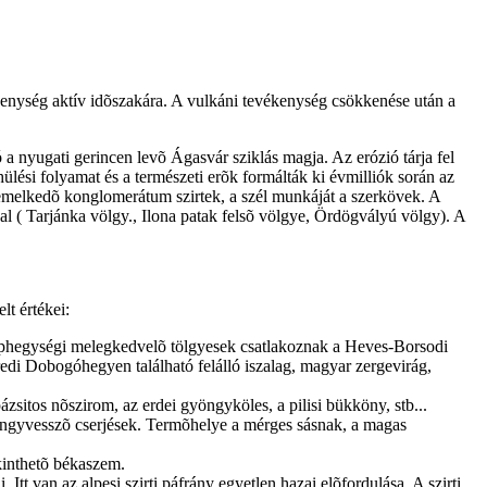
ékenység aktív idõszakára. A vulkáni tevékenység csökkenése után a
a nyugati gerincen levõ Ágasvár sziklás magja. Az erózió tárja fel
lési folyamat és a természeti erõk formálták ki évmilliók során az
iemelkedõ konglomerátum szirtek, a szél munkáját a szerkövek. A
l ( Tarjánka völgy., Ilona patak felsõ völgye, Ördögvályú völgy). A
lt értékei:
özéphegységi melegkedvelõ tölgyesek csatlakoznak a Heves-Borsodi
üredi Dobogóhegyen található felálló iszalag, magyar zergevirág,
zsitos nõszirom, az erdei gyöngyköles, a pilisi bükköny, stb...
yöngyvesszõ cserjések. Termõhelye a mérges sásnak, a magas
ekinthetõ békaszem.
tt van az alpesi szirti páfrány egyetlen hazai elõfordulása. A szirti