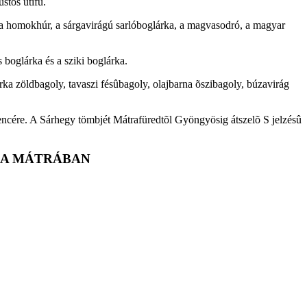
stös utifû.
k, a homokhúr, a sárgavirágú sarlóboglárka, a magvasodró, a magyar
s boglárka és a sziki boglárka.
rka zöldbagoly, tavaszi fésûbagoly, olajbarna õszibagoly, búzavirág
dencére. A Sárhegy tömbjét Mátrafüredtõl Gyöngyösig átszelõ S jelzésû
 A MÁTRÁBAN