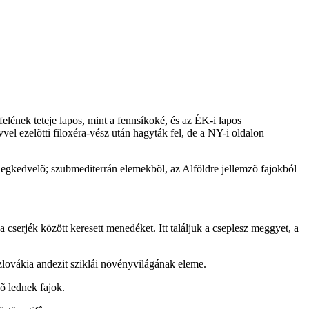
lének teteje lapos, mint a fennsíkoké, és az ÉK-i lapos
vvel ezelõtti filoxéra-vész után hagyták fel, de a NY-i oldalon
legkedvelõ; szubmediterrán elemekbõl, az Alföldre jellemzõ fajokból
a cserjék között keresett menedéket. Itt találjuk a cseplesz meggyet, a
szlovákia andezit sziklái növényvilágának eleme.
õ lednek fajok.