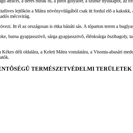
ú atracél, a deres burak fû, a piros gólyaorr, a szürke nyúlkapot, az ezü
sztafüves lejtõkön a Mátra növényvilágából csak itt fordul elõ a kakuk
gadós mécsvirág.
vezi. Itt él az országosan is ritka bánáti sás. A tóparton terem a buglya
pke, barna gyapjasszövõ, sárga gyapjasszövõ, élénksárga õszibagoly, ta
 a Kékes déli oldalára, a Keleti Mátra vonulatára, a Visonta-abasári me
hatók.
ELENTÕSÉGÛ TERMÉSZETVÉDELMI TERÜLETEK