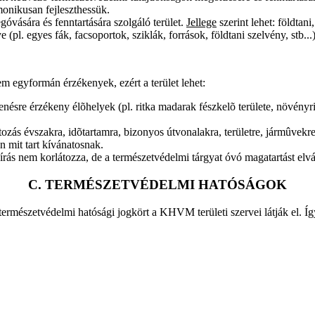
onikusan fejleszthessük.
óvására és fenntartására szolgáló terület.
Jellege
szerint lehet: földtani,
pl. egyes fák, facsoportok, sziklák, források, földtani szelvény, stb...
em egyformán érzékenyek, ezért a terület lehet:
enésre érzékeny élõhelyek (pl. ritka madarak fészkelõ területe, növény
ozás évszakra, idõtartamra, bizonyos útvonalakra, területre, jármûvekre,
 mit tart kívánatosnak.
írás nem korlátozza, de a természetvédelmi tárgyat óvó magatartást elvár
C. TERMÉSZETVÉDELMI HATÓSÁGOK
ú természetvédelmi hatósági jogkört a KHVM területi szervei látják el. Í