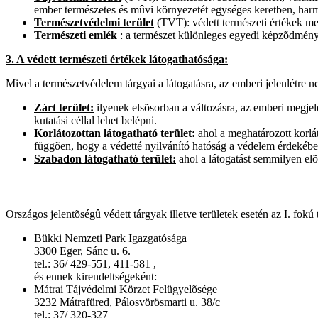
ember természetes és mûvi környezetét egységes keretben, harm
Természetvédelmi terület
(TVT): védett természeti értékek meg
Természeti emlék
: a természet különleges egyedi képzõdménye (
3. A védett természeti értékek látogathatósága:
Mivel a természetvédelem tárgyai a látogatásra, az emberi jelenlétre n
Zárt terület:
ilyenek elsõsorban a változásra, az emberi megjel
kutatási céllal lehet belépni.
Korlátozottan látogatható
terület:
ahol a meghatározott korlát
függõen, hogy a védetté nyilvánító hatóság a védelem érdekében
Szabadon látogatható terület:
ahol a látogatást semmilyen elõ
Országos jelentõségû
védett tárgyak illetve területek esetén az I. fok
Bükki Nemzeti Park Igazgatósága
3300 Eger, Sánc u. 6.
tel.: 36/ 429-551, 411-581 ,
és ennek kirendeltségeként:
Mátrai Tájvédelmi Körzet Felügyelõsége
3232 Mátrafüred, Pálosvörösmarti u. 38/c
tel.: 37/ 320-327