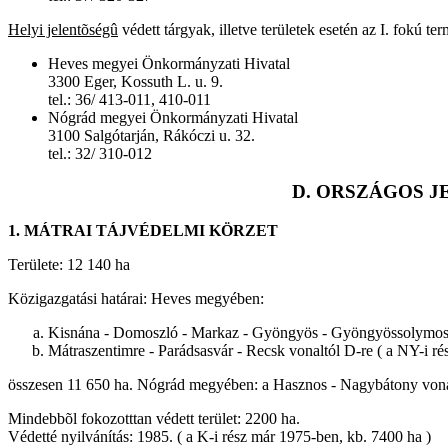
Helyi jelentõségû
védett tárgyak, illetve területek esetén az I. fokú t
Heves megyei Önkormányzati Hivatal
3300 Eger, Kossuth L. u. 9.
tel.: 36/ 413-011, 410-011
Nógrád megyei Önkormányzati Hivatal
3100 Salgótarján, Rákóczi u. 32.
tel.: 32/ 310-012
D. ORSZÁGOS 
1. MÁTRAI TÁJVÉDELMI KÖRZET
Területe: 12 140 ha
Közigazgatási határai: Heves megyében:
Kisnána - Domoszló - Markaz - Gyöngyös - Gyöngyössolymos vo
Mátraszentimre - Parádsasvár - Recsk vonaltól D-re ( a NY-i rés
összesen 11 650 ha. Nógrád megyében: a Hasznos - Nagybátony vona
Mindebbõl fokozotttan védett terület: 2200 ha.
Védetté nyilvánítás: 1985. ( a K-i rész már 1975-ben, kb. 7400 ha )