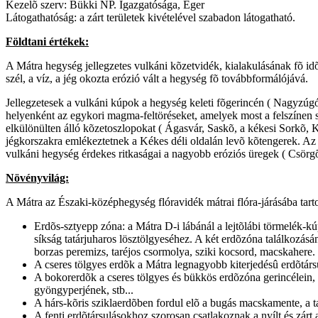
Kezelõ szerv: Bükki NP. Igazgatósága, Eger
Látogathatóság: a zárt területek kivételével szabadon látogatható.
Földtani értékek:
A Mátra hegység jellegzetes vulkáni kõzetvidék, kialakulásának fõ id
szél, a víz, a jég okozta erózió vált a hegység fõ továbbformálójává.
Jellegzetesek a vulkáni kúpok a hegység keleti fõgerincén ( Nagyzúgó,
helyenként az egykori magma-feltöréseket, amelyek most a felszínen sz
elkülönülten álló kõzetoszlopokat ( Ágasvár, Saskõ, a kékesi Sorkõ, 
jégkorszakra emlékeztetnek a Kékes déli oldalán levõ kõtengerek. Az
vulkáni hegység érdekes ritkaságai a nagyobb eróziós üregek ( Csörg
Növényvilág:
A Mátra az Északi-középhegység flóravidék mátrai flóra-járásába tart
Erdõs-sztyepp zóna: a Mátra D-i lábánál a lejtõlábi törmelék-
síkság tatárjuharos lösztölgyeséhez. A két erdõzóna találkozásá
borzas peremizs, taréjos csormolya, sziki kocsord, macskahere.
A cseres tölgyes erdõk a Mátra legnagyobb kiterjedésû erdõtársu
A bokorerdõk a cseres tölgyes és bükkös erdõzóna gerincélein,
gyöngyperjének, stb...
A hárs-kõris sziklaerdõben fordul elõ a bugás macskamente, a t
A fenti erdõtársulásokhoz szorosan csatlakoznak a nyílt és zárt 