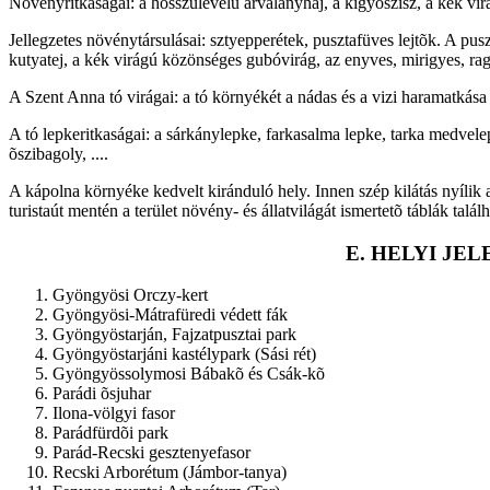
Növényritkaságai: a hosszúlevelû árvalányhaj, a kígyószisz, a kék virág
Jellegzetes növénytársulásai: sztyepperétek, pusztafüves lejtõk. A pu
kutyatej, a kék virágú közönséges gubóvirág, az enyves, mirigyes, ra
A Szent Anna tó virágai: a tó környékét a nádas és a vizi haramatkása ö
A tó lepkeritkaságai: a sárkánylepke, farkasalma lepke, tarka medvele
õszibagoly, ....
A kápolna környéke kedvelt kiránduló hely. Innen szép kilátás nyílik
turistaút mentén a terület növény- és állatvilágát ismertetõ táblák talál
E. HELYI J
Gyöngyösi Orczy-kert
Gyöngyösi-Mátrafüredi védett fák
Gyöngyöstarján, Fajzatpusztai park
Gyöngyöstarjáni kastélypark (Sási rét)
Gyöngyössolymosi Bábakõ és Csák-kõ
Parádi õsjuhar
Ilona-völgyi fasor
Parádfürdõi park
Parád-Recski gesztenyefasor
Recski Arborétum (Jámbor-tanya)