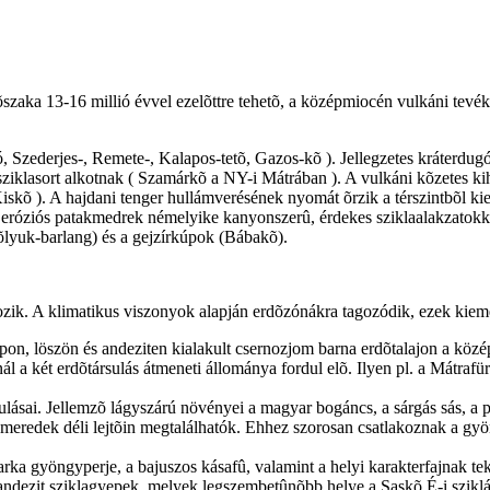
õszaka 13-16 millió évvel ezelõttre tehetõ, a középmiocén vulkáni tev
 Szederjes-, Remete-, Kalapos-tetõ, Gazos-kõ ). Jellegzetes kráterdugó 
iklasort alkotnak ( Szamárkõ a NY-i Mátrában ). A vulkáni kõzetes kihü
Kiskõ ). A hajdani tenger hullámverésének nyomát õrzik a térszintbõl k
 eróziós patakmedrek némelyike kanyonszerû, érdekes sziklaalakzatokka
õlyuk-barlang) és a gejzírkúpok (Bábakõ).
ozik. A klimatikus viszonyok alapján erdõzónákra tagozódik, ezek kieme
kúpon, löszön és andeziten kialakult csernozjom barna erdõtalajon a k
nál a két erdõtársulás átmeneti állománya fordul elõ. Ilyen pl. a Mátraf
lásai. Jellemzõ lágyszárú növényei a magyar bogáncs, a sárgás sás, a pá
 meredek déli lejtõin megtalálhatók. Ehhez szorosan csatlakoznak a g
arka gyöngyperje, a bajuszos kásafû, valamint a helyi karakterfajnak t
andezit sziklagyepek, melyek legszembetûnõbb helye a Saskõ É-i sziklái. I