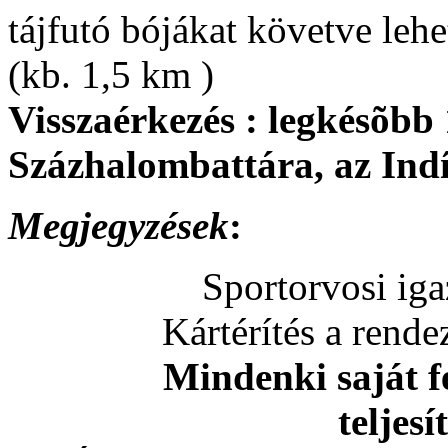
tájfutó bójákat követve lehe
(kb. 1,5 km )
Visszaérkezés : legkésõbb 
Százhalombattára, az Ind
Megjegyzések
:
Sportorvosi ig
Kártérítés a rend
Mindenki saját fe
teljes