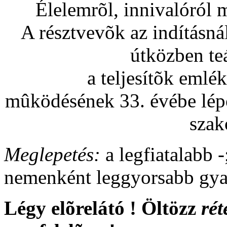
Élelemrõl, innivalóról
A résztvevõk az indításnál
útközben teá
a teljesítõk emlé
mûködésének 33. évébe lép
szak
Meglepetés:
a legfiatalabb -
nemenként leggyorsabb gyal
Légy elõrelátó ! Öltözz
rét