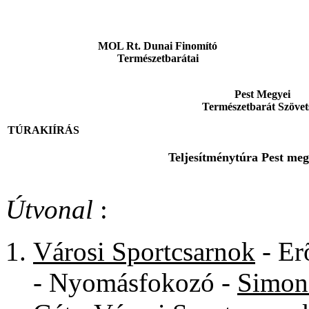
MOL Rt. Dunai Finomító
Természetbarátai
Pest Megyei
Természetbarát Szövet
TÚRAKIÍRÁS
Teljesítménytúra Pest meg
Útvonal
:
Városi Sportcsarnok
- Er
- Nyomásfokozó -
Simon