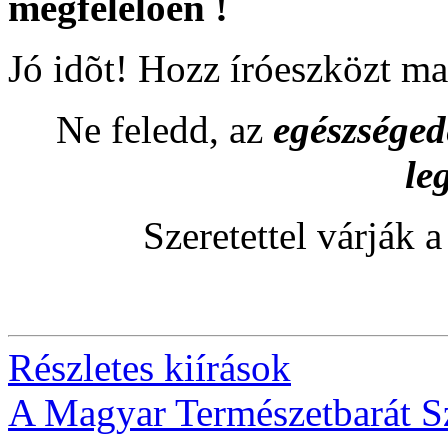
megfelelõen !
Jó idõt! Hozz íróeszközt ma
Ne feledd, az
egészsége
le
Szeretettel várják 
Részletes kiírások
A Magyar Természetbarát S