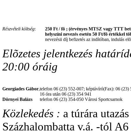
Részvételi költség
:
250 Ft / fõ ; (érvényes MTSZ vagy TTT beté
helyszíni nevezés esetén 50 Ft/fõ értékkel t
nevezésii díj befizetés az indítóban, indulás elõ
Elõzetes jelentkezés határí
20:00 óráig
Georgiades Gábor
,
telefon 06 (23) 552-007; képtávíró(Fax): 06 (23)
16 óra után 06 (23) 354 941
Dörnyei Balázs
telefon 06 (23) 354-050 Városi Sportcsarnok
Közlekedés :
a túrára utazás
Százhalombatta v.á. -tól A6