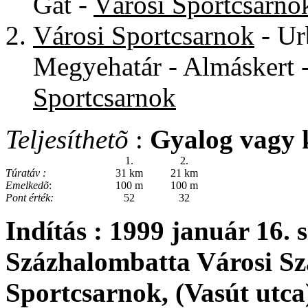
Gát -
Városi Sportcsarno
Városi Sportcsarnok
- Ur
Megyehatár - Almáskert -
Sportcsarnok
Teljesíthetõ
:
Gyalog vagy 
1.
2.
Túratáv :
31 km
21 km
Emelkedõ
:
100 m
100 m
Pont érték:
52
32
Indítás :
1999 január 16. 
Százhalombatta Városi S
Sportcsarnok, (Vasút utca